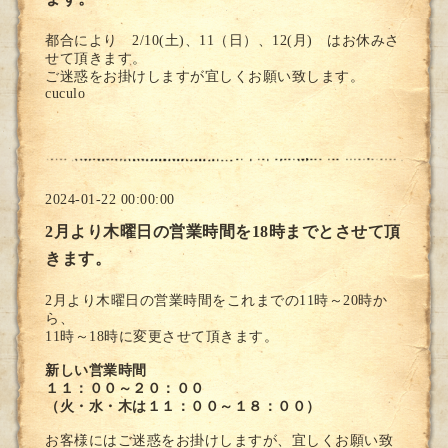
都合により 2/10(土)、11（日）、12(月) はお休みさ
せて頂きます。
ご迷惑をお掛けしますが宜しくお願い致します。
cuculo
2024-01-22 00:00:00
2月より木曜日の営業時間を18時までとさせて頂
きます。
2月より木曜日の営業時間をこれまでの11時～20時か
ら、
11時～18時に変更させて頂きます。
新しい営業時間
１１：００～２０：００
（火・水・木は１１：００～１８：００）
お客様にはご迷惑をお掛けしますが、宜しくお願い致