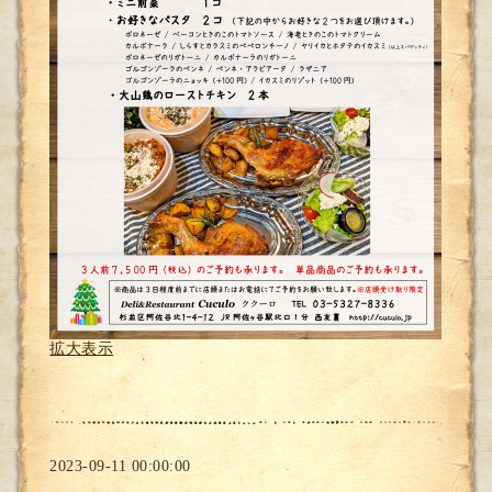
拡大表示
2023-09-11 00:00:00