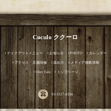
Cuculo ククーロ
テイクアウトメニュー
お知らせ
PHOTO
カレンダー
アクセス・店舗情報
温め方
メディア掲載情報
Uber Eats
トップページ
03-5327-8336