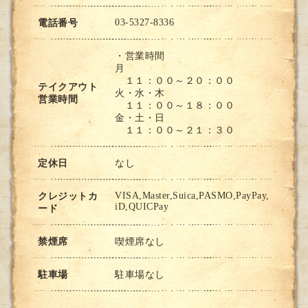
03-5327-8336
電話番号
・営業時間
月
１１：００～２０：００
テイクアウト
火・水・木
営業時間
１１：００～１８：００
金・土・日
１１：００～２１：３０
定休日
なし
VISA,Master,Suica,PASMO,PayPay,
クレジットカ
iD,QUICPay
ード
禁煙席
喫煙席なし
駐車場
駐車場なし